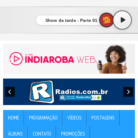
" />
" />
Show da tarde - Parte 01
HOME
PROGRAMAÇÃO
VÍDEOS
POSTAGENS
ÁLBUNS
CONTATO
PROMOÇÕES