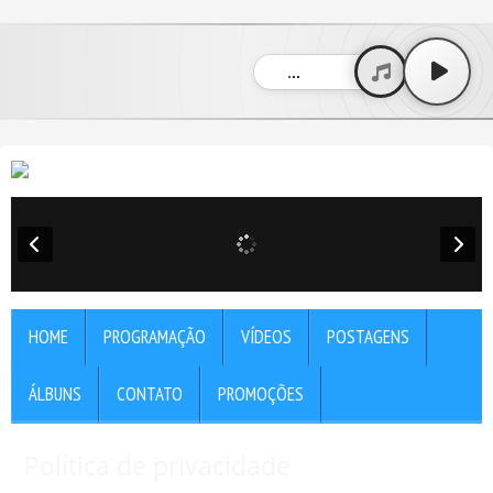
" />
" />
...
HOME
PROGRAMAÇÃO
VÍDEOS
POSTAGENS
ÁLBUNS
CONTATO
PROMOÇÕES
Política de privacidade