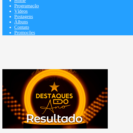
Home
Programação
Vídeos
Postagens
Álbuns
Contato
Promoções
Resultado 26/01 Destaques do A
Publicada em 27/01/2023 20:45
DESTAQUE