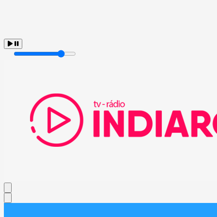
" />
" />
Tocando Agora
Carregando...