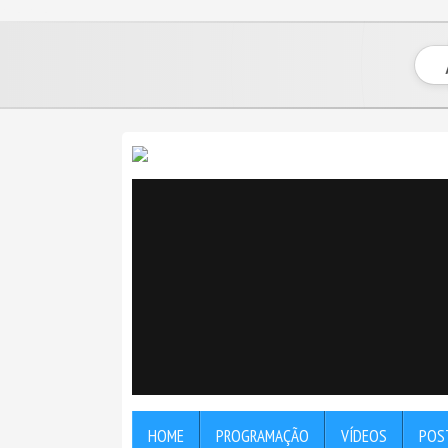
" />
" />
HOME
PROGRAMAÇÃO
VÍDEOS
POS