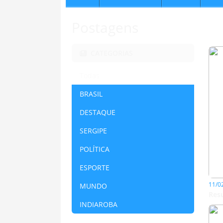
Postagens
CATEGORIAS
Todas
BRASIL
DESTAQUE
SERGIPE
POLÍTICA
ESPORTE
11/0
MUNDO
Res
INDIAROBA