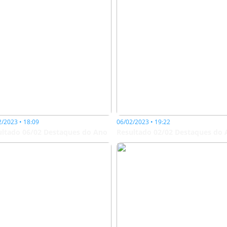
2/2023 • 18:09
06/02/2023 • 19:22
ultado 06/02 Destaques do Ano
Resultado 02/02 Destaques do