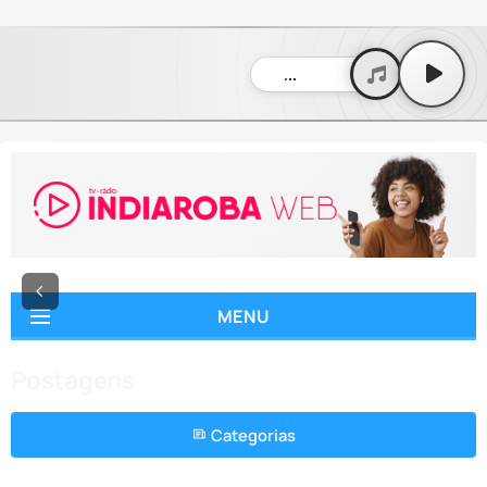
" />
" />
...
MENU
Postagens
Categorias