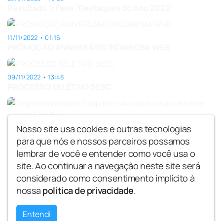
Resultado 1ª Fase "Destaques do Ano 2022"
11/11/2022 • 01:16
PROMOÇÃO ANIVERSÁRIO INDIAROBA WEB
09/11/2022 • 13:48
PROCESSO SELETIVO SESC
Nosso site usa cookies e outras tecnologias
29/01/2021 • 21:20
Trigêmeos deixam hospital e vão para casa conhecer
para que nós e nossos parceiros possamos
outras 4 irmãs
lembrar de você e entender como você usa o
site. Ao continuar a navegação neste site será
1
2
3
4
5
considerado como consentimento implícito à
nossa
política de privacidade
.
Copyright © Indiarobaweb - Todos os
direitos reservados.
Entendi